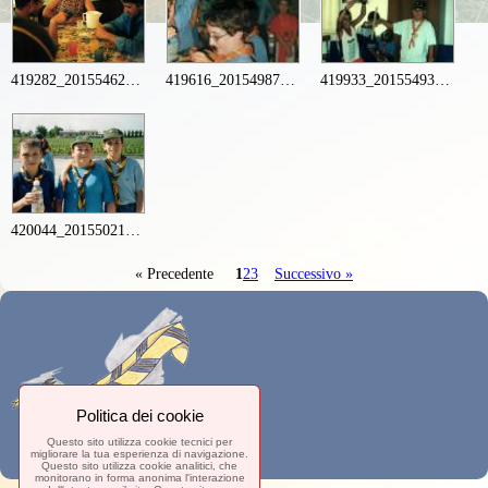
419282_201554626616234_1065210279_n
419616_201549876616709_892082633_n
419933_201554936616203_64767322_n
420044_201550219950008_1801592918_n
« Precedente
1
2
3
Successivo »
Politica dei cookie
Questo sito utilizza cookie tecnici per
migliorare la tua esperienza di navigazione.
Questo sito utilizza cookie analitici, che
monitorano in forma anonima l'interazione