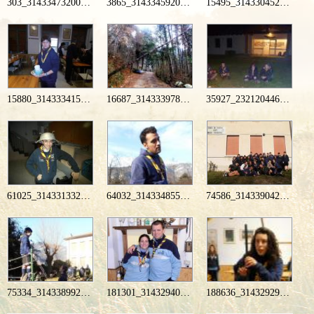
303_314334732004889_1346026945_n
3865_314334592004903_887813527_n
15495_314330452005317_981320899_n
15880_314333415338354_920709379_n
16687_314333978671631_494688244_n
35927_232120446892985_787521411_n
61025_314331332005229_1354034809_n
64032_314334855338210_1256969330_n
74586_314339042004458_1340656234_n
75334_314338992004463_816353492_n
181301_314329405338755_1696934724_n
188636_314329292005433_1833201259_n