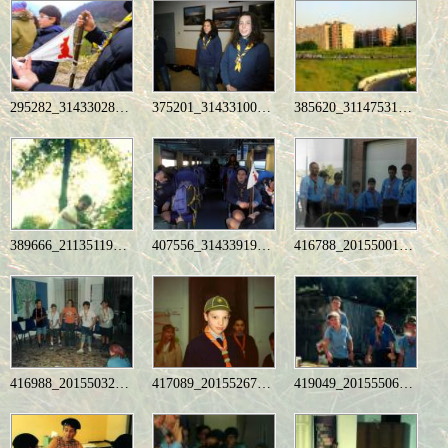
295282_314330288672000_1944221330_n
375201_314331008671928_807108866_n
385620_311475318957497_1642974866_n
389666_211351195636577_898617483_n
407556_314339195337776_2002436081_n
416788_201550016616695_2109678744_n
416988_201550329949997_2106690548_n
417089_201552673283096_1980231567_n
419049_201555066616190_1195553386_n